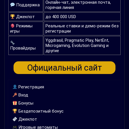
Онлайн-чат, электронная почта,
Поддержка
горячая линия
Джекпот
до 400 000 USD
Режимы
Реальные ставки и демо-режим без
игры
регистрации
Yggdrasil, Pragmatic Play, NetEnt,
Microgaming, Evolution Gaming и
Провайдеры
другие
Официальный сайт
Регистрация
Вход
Бонусы
Бездепозитный бонус
Джекпот
Игровые автоматы