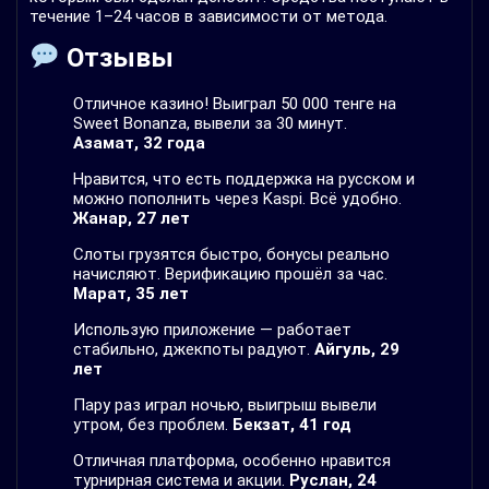
течение 1–24 часов в зависимости от метода.
Отзывы
Отличное казино! Выиграл 50 000 тенге на
Sweet Bonanza, вывели за 30 минут.
Азамат, 32 года
Нравится, что есть поддержка на русском и
можно пополнить через Kaspi. Всё удобно.
Жанар, 27 лет
Слоты грузятся быстро, бонусы реально
начисляют. Верификацию прошёл за час.
Марат, 35 лет
Использую приложение — работает
стабильно, джекпоты радуют.
Айгуль, 29
лет
Пару раз играл ночью, выигрыш вывели
утром, без проблем.
Бекзат, 41 год
Отличная платформа, особенно нравится
турнирная система и акции.
Руслан, 24