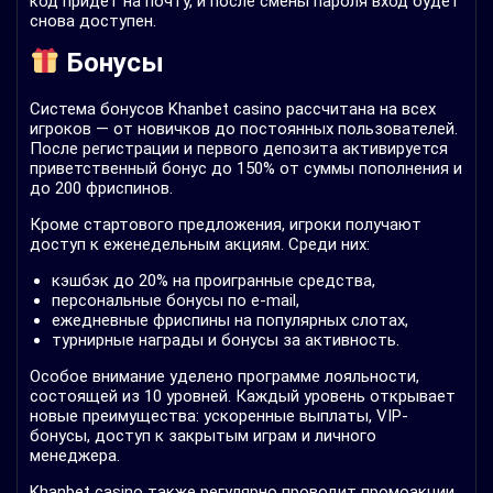
код придёт на почту, и после смены пароля вход будет
снова доступен.
Бонусы
Система бонусов Khanbet casino рассчитана на всех
игроков — от новичков до постоянных пользователей.
После регистрации и первого депозита активируется
приветственный бонус до 150% от суммы пополнения и
до 200 фриспинов.
Кроме стартового предложения, игроки получают
доступ к еженедельным акциям. Среди них:
кэшбэк до 20% на проигранные средства,
персональные бонусы по e-mail,
ежедневные фриспины на популярных слотах,
турнирные награды и бонусы за активность.
Особое внимание уделено программе лояльности,
состоящей из 10 уровней. Каждый уровень открывает
новые преимущества: ускоренные выплаты, VIP-
бонусы, доступ к закрытым играм и личного
менеджера.
Khanbet casino также регулярно проводит промоакции,