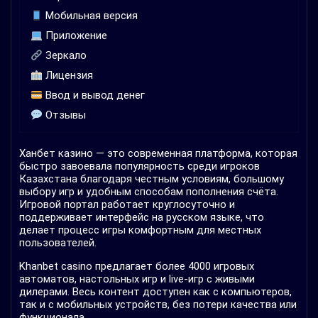
Мобильная версия
Приложение
Зеркало
Лицензия
Ввод и вывод денег
Отзывы
Ханбет казино — это современная платформа, которая
быстро завоевала популярность среди игроков
Казахстана благодаря честным условиям, большому
выбору игр и удобным способам пополнения счёта.
Игровой портал работает круглосуточно и
поддерживает интерфейс на русском языке, что
делает процесс игры комфортным для местных
пользователей.
Khanbet casino предлагает более 4000 игровых
автоматов, настольных игр и live-игр с живыми
дилерами. Весь контент доступен как с компьютеров,
так и с мобильных устройств, без потери качества или
функционала.